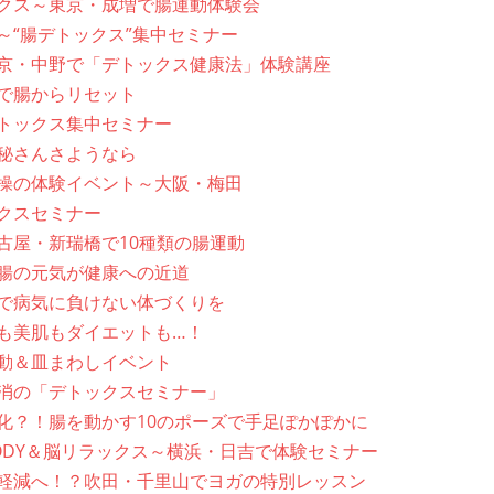
クス～東京・成増で腸運動体験会
～“腸デトックス”集中セミナー
京・中野で「デトックス健康法」体験講座
で腸からリセット
トックス集中セミナー
秘さんさようなら
操の体験イベント～大阪・梅田
クスセミナー
古屋・新瑞橋で10種類の腸運動
腸の元気が健康への近道
で病気に負けない体づくりを
も美肌もダイエットも…！
動＆皿まわしイベント
消の「デトックスセミナー」
化？！腸を動かす10のポーズで手足ぽかぽかに
ODY＆脳リラックス～横浜・日吉で体験セミナー
軽減へ！？吹田・千里山でヨガの特別レッスン