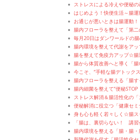
ストレスによる冷えや便秘の
はじめよう！快便生活～腸運
お通じが悪いときは腸運動！
腸内フローラを整えて「第二
毎月20日はダンワールドの
腸内環境を整えて代謝をアッ
腸を整えて免疫力アップ☆腸
腸から体質改善へと導く「腸
今こそ、“手軽な腸デトック
腸内フローラを整える「腸す
腸内細菌を整えて“便秘STOP
ストレス解消＆腸活性化の「
便秘解消に役立つ「健康セミ
身も心も軽く若々しく☆腸ス
「腸は、裏切らない！ 講習
腸内環境を整える「腸・腸・
新陳代謝を促す「腸活性化セ