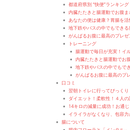
都道府県別 “快便”ランキン
内臓たたきと腸運動でお腹ま
あなたの便は健康？胃腸を活
地下鉄やバスの中でもできる
がんばるお腹に最高のプレゼ
トレーニング
腸運動で毎日が充実！イ
内臓たたきと腸運動でお
地下鉄やバスの中でもで
がんばるお腹に最高のプ
口コミ
翌朝トイレに行ってびっくり
ダイエット！柔軟性！４人の
14キロの減量に成功！お通
イライラがなくなり、包容力
腸について
腸内フローラと「メンタル」