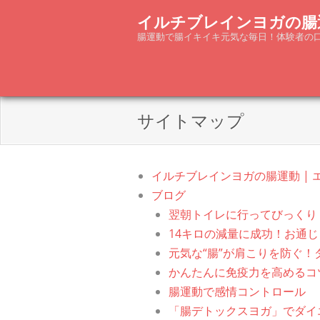
Skip
イルチブレインヨガの腸
to
腸運動で腸イキイキ元気な毎日！体験者の
content
サイトマップ
イルチブレインヨガの腸運動 |
ブログ
翌朝トイレに行ってびっくり
14キロの減量に成功！お通
元気な“腸”が肩こりを防ぐ
かんたんに免疫力を高めるコ
腸運動で感情コントロール
「腸デトックスヨガ」でダイ