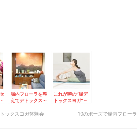
セ
腸内フローラを整
これが噂の“腸デ
・
えてデトックス～
トックスヨガ”～
類
東京・成増で腸運
イルチブレインヨ
動体験会
ガで体験会
トックスヨガ体験会
10のポーズで腸内フロー