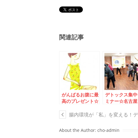
関連記事
がんばるお腹に最
デトックス集中
高のプレゼント☆
ミナー☆名古屋
イルチブレインヨ
新瑞橋で10種
ガの腸運動で消化
の腸運動
腸内環境が「私」を変える！デ
不良を改善しよう
About the Author:
cho-admin