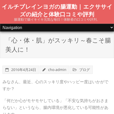
Skip
イルチブレインヨガの腸運動 | エクササイ
to
ズの紹介と体験口コミや評判
content
腸運動で腸イキイキ元気な毎日！体験者の口コミや評判、
「心・体・肌」がスッキリ～春こそ腸
美人に！
2016年4月24日
cho-admin
ブログ
みなさん、最近、心のスッキリ度やハッピー度はいかがで
すか？
「何だか心がモヤモヤしている」「不安な気持ちがおさま
らない」というなら、腸内環境が悪化している可能性があ