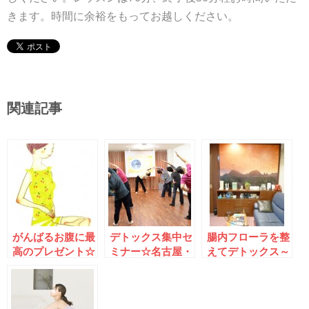
きます。時間に余裕をもってお越しください。
関連記事
がんばるお腹に最
デトックス集中セ
腸内フローラを整
高のプレゼント☆
ミナー☆名古屋・
えてデトックス～
イルチブレインヨ
新瑞橋で10種類
東京・成増で腸運
ガの腸運動で消化
の腸運動
動体験会
不良を改善しよう