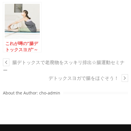
イルチブレインヨ
新瑞橋で10種類
東京・成増で腸運
ガの腸運動で消化
の腸運動
動体験会
不良を改善しよう
これが噂の“腸デ
トックスヨガ”～
イルチブレインヨ
ガで体験会
腸デトックスで老廃物をスッキリ排出☆腸運動セミナ
ー
デトックスヨガで腸をほぐそう！
About the Author:
cho-admin