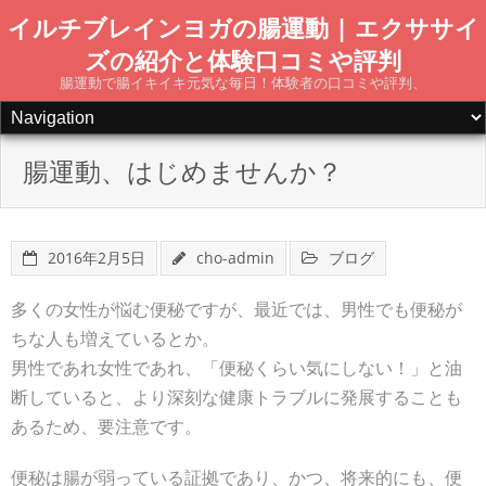
Skip
イルチブレインヨガの腸運動 | エクササイ
to
ズの紹介と体験口コミや評判
content
腸運動で腸イキイキ元気な毎日！体験者の口コミや評判、
腸運動、はじめませんか？
2016年2月5日
cho-admin
ブログ
多くの女性が悩む便秘ですが、最近では、男性でも便秘が
ちな人も増えているとか。
男性であれ女性であれ、「便秘くらい気にしない！」と油
断していると、より深刻な健康トラブルに発展することも
あるため、要注意です。
便秘は腸が弱っている証拠であり、かつ、将来的にも、便