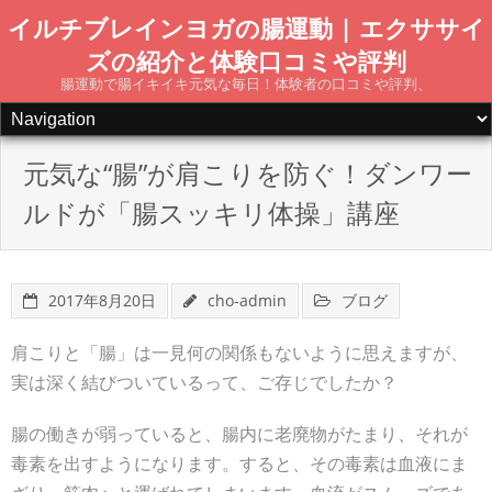
Skip
イルチブレインヨガの腸運動 | エクササイ
to
ズの紹介と体験口コミや評判
content
腸運動で腸イキイキ元気な毎日！体験者の口コミや評判、
元気な“腸”が肩こりを防ぐ！ダンワー
ルドが「腸スッキリ体操」講座
2017年8月20日
cho-admin
ブログ
肩こりと「腸」は一見何の関係もないように思えますが、
実は深く結びついているって、ご存じでしたか？
腸の働きが弱っていると、腸内に老廃物がたまり、それが
毒素を出すようになります。すると、その毒素は血液にま