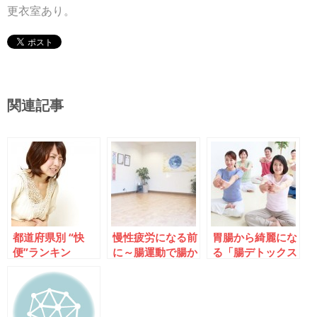
更衣室あり。
関連記事
都道府県別 “快
慢性疲労になる前
胃腸から綺麗にな
便”ランキン
に～腸運動で腸か
る「腸デトックス
グ “快腸”1位は
らリセット
健康法」体験会
「埼玉県」“難
便“ワースト1位
は「富山県」＆