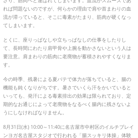
ざり、筋肉へと運ばれてしまいます。血流がスムーズであ
れば問題ないのですが、何らかの理由で肩や首まわりの血
流が滞っていると、そこに毒素がたまり、筋肉が硬くなっ
てしまいます。
とくに、座りっぱなしや立ちっぱなしの仕事をしたりし
て、長時間にわたり肩甲骨や上腕を動かさないという人は
要注意。肩まわりの筋肉に老廃物が蓄積されやすくなりま
す。
今の時季、残暑による夏バテで体力が落ちていると、腸の
機能も鈍くなりがちです。暑さでいくら汗をかいていると
いっても、発汗による毒素排出の効果は限られており、定
期的なお通じによって老廃物をなるべく腸内に残さないよ
うにしなければなりません。
8月31日(水) 10:00～11:40に名古屋市中村区のイルチブレイ
ンヨガ名古屋スタジオで行われる「腸スッキリ体操」体験