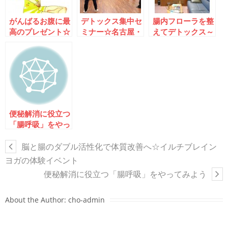
がんばるお腹に最
デトックス集中セ
腸内フローラを整
高のプレゼント☆
ミナー☆名古屋・
えてデトックス～
イルチブレインヨ
新瑞橋で10種類
東京・成増で腸運
ガの腸運動で消化
の腸運動
動体験会
不良を改善しよう
便秘解消に役立つ
「腸呼吸」をやっ
てみよう
脳と腸のダブル活性化で体質改善へ☆イルチブレイン
ヨガの体験イベント
便秘解消に役立つ「腸呼吸」をやってみよう
About the Author:
cho-admin