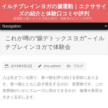
Skip
イルチブレインヨガの腸運動 | エクササイ
to
ズの紹介と体験口コミや評判
content
腸運動で腸イキイキ元気な毎日！体験者の口コミや評判、
これが噂の“腸デトックスヨガ”～イル
チブレインヨガで体験会
2015年9月2日
cho-admin
ブログ
人は生きている限り、食べ物を摂り続ける宿命にありま
す。食べ物とともに必ず発生するのが、老廃物です。この
老廃物がいかにスムーズに排出できるかが、健康や美容を
大きく左右します。