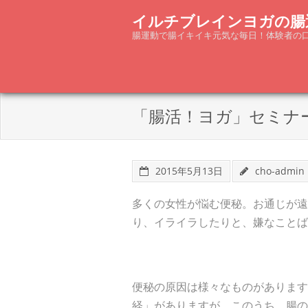
Skip
イルチブレインヨガの腸
to
腸運動で腸イキイキ元気な毎日！体験者の
content
「腸活！ヨガ」セミナ
2015年5月13日
cho-admin
多くの女性が悩む便秘。お通じが遠
り、イライラしたりと、嫌なことば
便秘の原因は様々なものがあります
経」がありますが、このうち、腸の