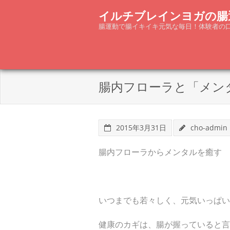
Skip
イルチブレインヨガの腸
to
腸運動で腸イキイキ元気な毎日！体験者の
content
腸内フローラと「メン
2015年3月31日
cho-admin
腸内フローラからメンタルを癒す
いつまでも若々しく、元気いっぱい
健康のカギは、腸が握っていると言