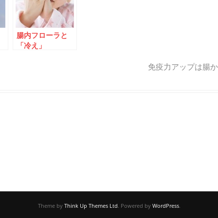
腸内フローラと
「冷え」
免疫力アップは腸か
Theme by
Think Up Themes Ltd
. Powered by
WordPress
.