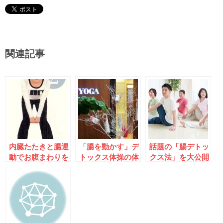
関連記事
内臓たたきと腸運
「腸を動かす」デ
話題の「腸デトッ
動でお腹まわりを
トックス体操の体
クス法」を大公開
スッキリダイエッ
験イベント～大
～東京・中野で体
ト！
阪・梅田
験セミナー