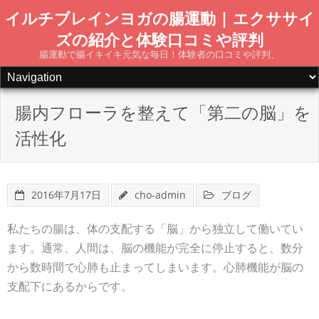
Skip
イルチブレインヨガの腸運動 | エクササイ
to
ズの紹介と体験口コミや評判
content
腸運動で腸イキイキ元気な毎日！体験者の口コミや評判、
腸内フローラを整えて「第二の脳」を
活性化
2016年7月17日
cho-admin
ブログ
私たちの腸は、体の支配する「脳」から独立して働いてい
ます。通常、人間は、脳の機能が完全に停止すると、数分
から数時間で心肺も止まってしまいます。心肺機能が脳の
支配下にあるからです。